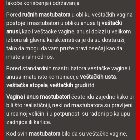
lakoće korišćenja i održavanja.
Pored
ručnih mastubatora
u obliku veštačkih vagina
postoje i mastubatori u obliku anusa tj
veštački
anusi,
kao i veštacke vagine, anusi dolazi u velikom
izboru ali glavna karakteristika je da su dosta uži,
tako da mogu da vam pruže pravi osećaj kao da
imate analni odnos.
Pored standardnih mastrubatora vestačke vagine i
anusa imate isto kombinacije
veštačkih usta
,
veštačka stopala
,
veštačkih grudi
itd.
Vagina i anus mastubatori
često idu zajedno kako bi
bili što realističniji, neki od mastubatora su pravljeni
u realnoj veličini i u potpunosti su rađeni po kalupu
zadnjice ili karlice.
Kod svih
mastubatora
bilo da su veštačke vagine,