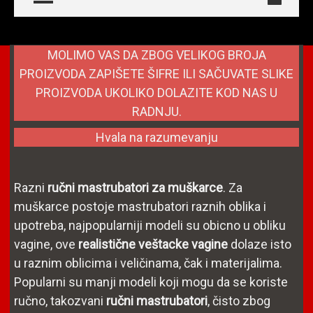
MOLIMO VAS DA ZBOG VELIKOG BROJA
PROIZVODA ZAPIŠETE ŠIFRE ILI SAČUVATE SLIKE
PROIZVODA UKOLIKO DOLAZITE KOD NAS U
RADNJU.
Hvala na razumevanju
Razni
ručni mastrubatori za muškarce
. Za
muškarce postoje mastrubatori raznih oblika i
upotreba, najpopularniji modeli su obicno u obliku
vagine, ove
realistične
veštacke vagine
dolaze isto
u raznim oblicima i veličinama, čak i materijalima.
Popularni su manji modeli koji mogu da se koriste
ručno, takozvani
ručni mastrubatori
, čisto zbog