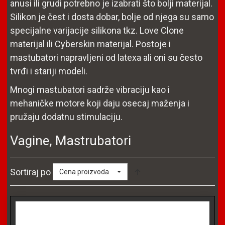
anusi ili grudi potrebno je izabrati što bolji materijal.
Silikon je čest i dosta dobar, bolje od njega su samo
specijalne varijacije silikona tkz. Love Clone
materijal ili Cyberskin materijal. Postoje i
mastubatori napravljeni od latexa ali oni su često
tvrđi i stariji modeli.
Mnogi mastubatori sadrže vibraciju kao i
mehaničke motore koji daju osecaj maženja i
pružaju dodatnu stimulaciju.
Vagine, Mastrubatori
Sortiraj po
Cena proizvoda