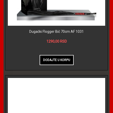
Dugački Flogger Bič 70cm AF 1031
1290,00 RSD