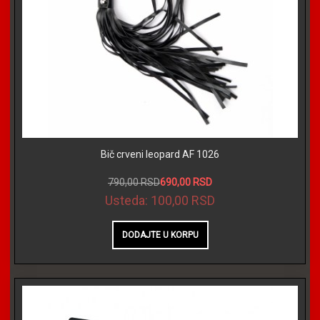
Bič crveni leopard AF 1026
790,00 RSD
690,00 RSD
Usteda:
100,00 RSD