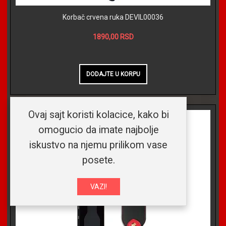
Korbač crvena ruka DEVIL00036
1890,00 RSD
Ovaj sajt koristi kolacice, kako bi
omogucio da imate najbolje
iskustvo na njemu prilikom vase
posete.
VAZI!