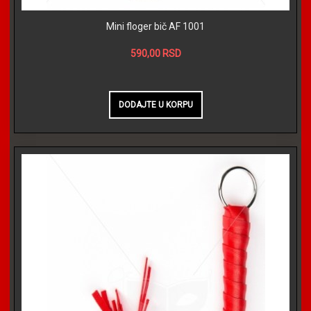
Mini floger bič AF 1001
590,00 RSD