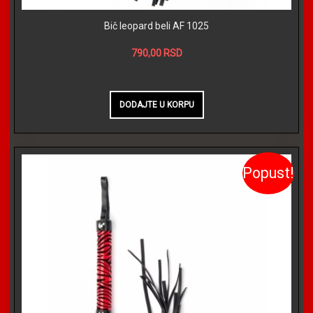
Bič leopard beli AF 1025
790,00 RSD
Popust!