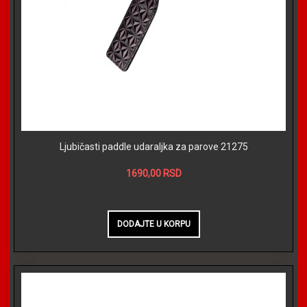
Ljubičasti paddle udaraljka za parove 21275
1690,00 RSD