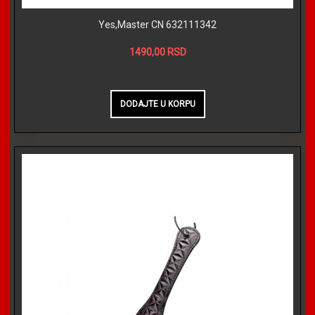
Yes,Master CN 632111342
1490,00 RSD