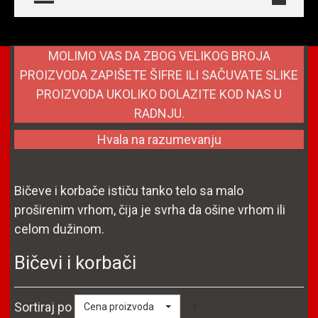
MOLIMO VAS DA ZBOG VELIKOG BROJA
PROIZVODA ZAPIŠETE ŠIFRE ILI SAČUVATE SLIKE
PROIZVODA UKOLIKO DOLAZITE KOD NAS U
RADNJU.
Hvala na razumevanju
Bičeve i korbače ističu tanko telo sa malo
proširenim vrhom, čija je svrha da ošine vrhom ili
celom dužinom.
Bičevi i korbači
Sortiraj po
Cena proizvoda